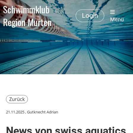
Schwimmklub
Login
Region Murten
Menü
Zurück
21.11.2025
, Gutknecht Adrian
News von swiss aquatics