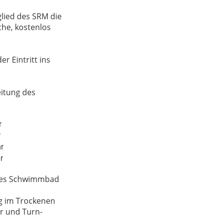
glied des SRM die
che, kostenlos
r Eintritt ins
eitung des
r
r
r
r
g des Schwimmbad
ng im Trockenen
er und Turn-