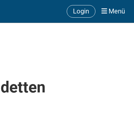
Login
Menü
detten