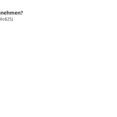
zunehmen?
rWo$25)