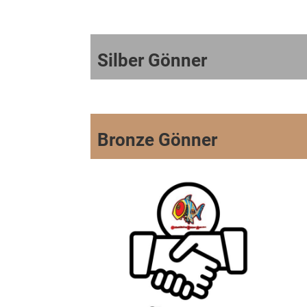
Silber Gönner
Bronze Gönner