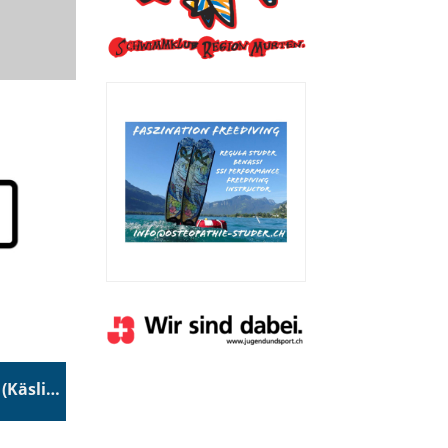
Gemeinde Kleinbösingen (Käslin Franziska)