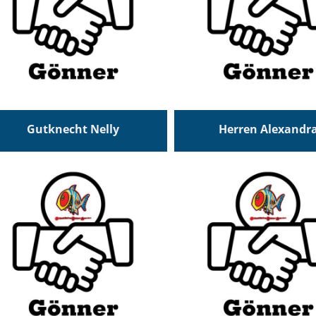
Gutknecht Nelly
Herren Alexandr