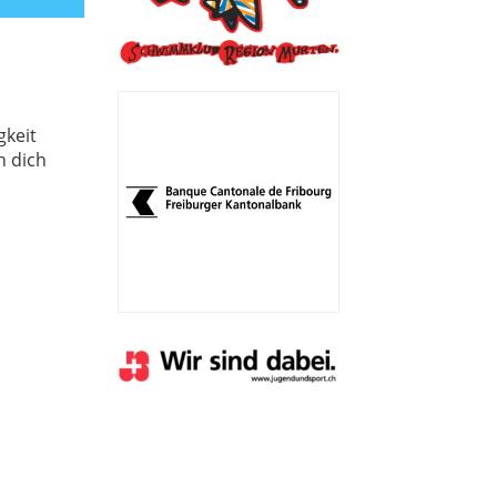
gkeit
n dich