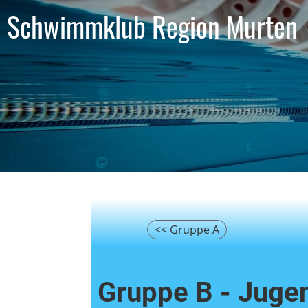
Schwimmklub Region Murten
<< Gruppe A
Gruppe B - Juge