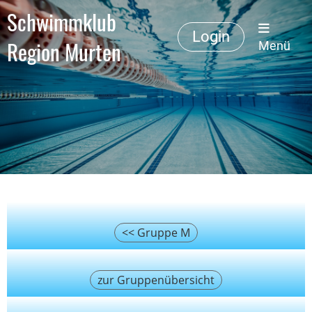
Schwimmklub
Login
Region Murten
Menü
<< Gruppe M
zur Gruppenübersicht